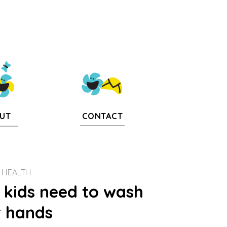
CONTACT
UT
HEALTH
kids need to wash
r hands