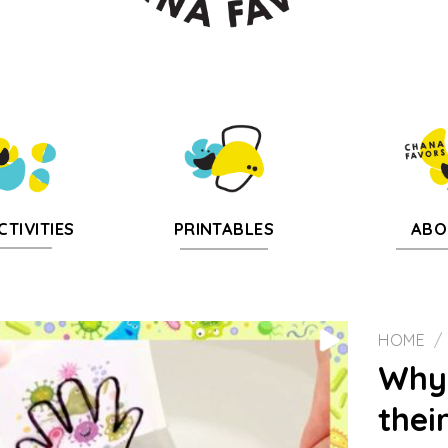
CTIVITIES
PRINTABLES
ABO
HOME
/
Why 
Add to
thei
wishlist