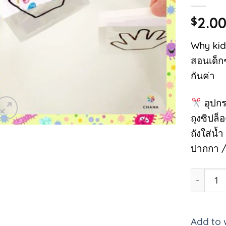
2.0
$
Why kid
สอนเด็ก
กันค่า
อุปกร
ถุงซิปล
ถังใส่น้
ปากกา 
Why kids
Add to w