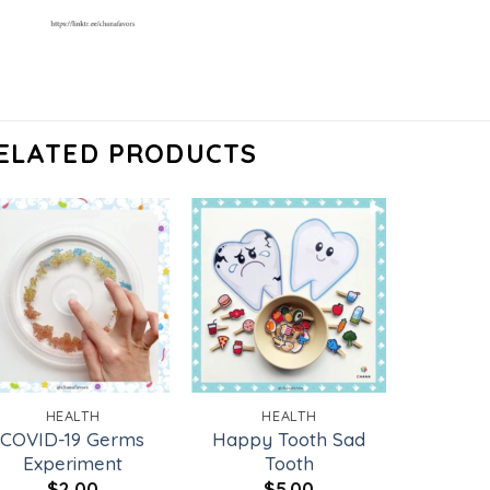
ELATED PRODUCTS
Add to
Add to
wishlist
wishlist
HEALTH
HEALTH
COVID-19 Germs
Happy Tooth Sad
Experiment
Tooth
$
2.00
$
5.00